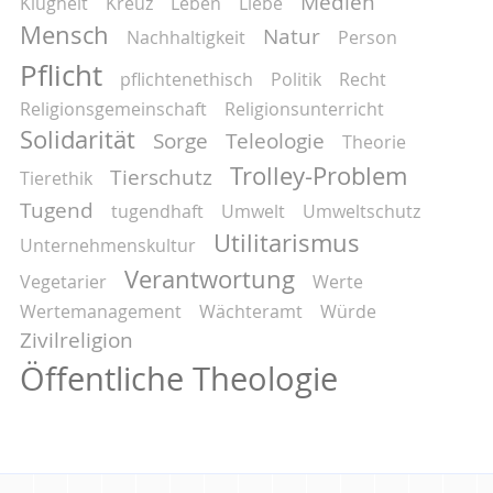
Medien
Klugheit
Kreuz
Leben
Liebe
Mensch
Natur
Nachhaltigkeit
Person
Pflicht
pflichtenethisch
Politik
Recht
Religionsgemeinschaft
Religionsunterricht
Solidarität
Sorge
Teleologie
Theorie
Trolley-Problem
Tierschutz
Tierethik
Tugend
tugendhaft
Umwelt
Umweltschutz
Utilitarismus
Unternehmenskultur
Verantwortung
Vegetarier
Werte
Wertemanagement
Wächteramt
Würde
Zivilreligion
Öffentliche Theologie