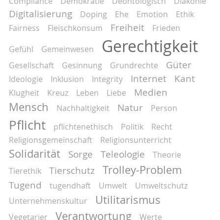
Compliance
Demokratie
Deontologisch
Diakonie
Digitalisierung
Doping
Ehe
Emotion
Ethik
Freiheit
Fairness
Fleischkonsum
Frieden
Gerechtigkeit
Gefühl
Gemeinwesen
Güter
Gesellschaft
Gesinnung
Grundrechte
Internet
Kant
Ideologie
Inklusion
Integrity
Medien
Klugheit
Kreuz
Leben
Liebe
Mensch
Natur
Nachhaltigkeit
Person
Pflicht
pflichtenethisch
Politik
Recht
Religionsgemeinschaft
Religionsunterricht
Solidarität
Sorge
Teleologie
Theorie
Trolley-Problem
Tierschutz
Tierethik
Tugend
tugendhaft
Umwelt
Umweltschutz
Utilitarismus
Unternehmenskultur
Verantwortung
Vegetarier
Werte